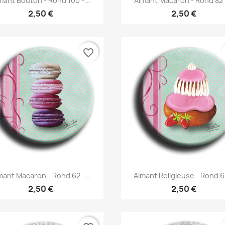
mant Bouton - Rond 100 -...
Aimant Macaron - Rond 82 -
2,50 €
2,50 €
favorite_border
Aperçu rapide
Aperçu rapide


mant Macaron - Rond 62 -...
Aimant Religieuse - Rond 63
2,50 €
2,50 €