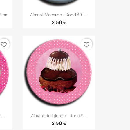
Aperçu rapide

38mm
Aimant Macaron - Rond 30 -...
2,50 €
favorite_border
favorite_border
Aperçu rapide

...
Aimant Religieuse - Rond 9...
2,50 €