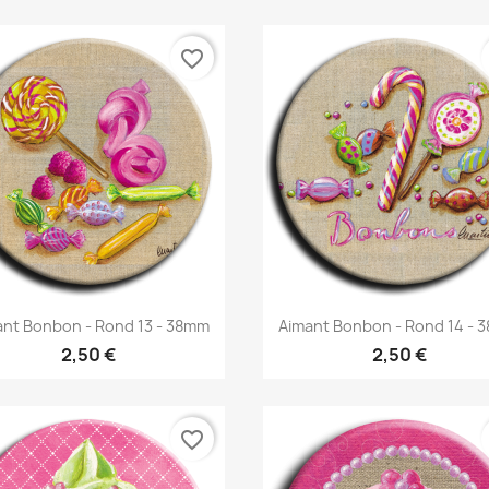
favorite_border
Aperçu rapide
Aperçu rapide


ant Bonbon - Rond 13 - 38mm
Aimant Bonbon - Rond 14 - 
2,50 €
2,50 €
favorite_border