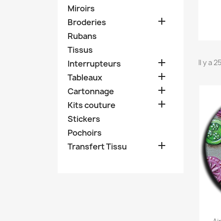
Miroirs

Broderies
Rubans
Tissus

Il y a 
Interrupteurs

Tableaux

Cartonnage

Kits couture
Stickers
Pochoirs

Transfert Tissu