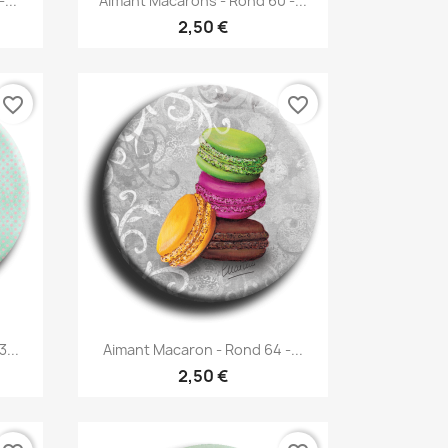
...
Aimant Macarons - Rond 60 -...
2,50 €
favorite_border
favorite_border
Aperçu rapide

...
Aimant Macaron - Rond 64 -...
2,50 €