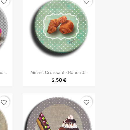
favorite_border
favorite_border
Aperçu rapide

d...
Aimant Croissant - Rond 70...
2,50 €
favorite_border
favorite_border