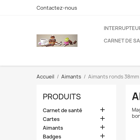
Contactez-nous
INTERRUPTEU
CARNET DE S
Accueil
Aimants
Aimants ronds 38mm
A
PRODUITS

Mag
Carnet de santé
bon

Cartes

Aimants

Badges