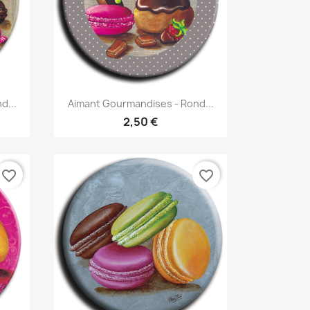
Aperçu rapide

d...
Aimant Gourmandises - Rond...
2,50 €
favorite_border
favorite_border