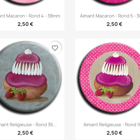
Aperçu rapide
Aperçu rapide


ant Macaron - Rond 4 - 38mm
Aimant Macaron - Rond 5 - 
2,50 €
2,50 €
favorite_border
Aperçu rapide
Aperçu rapide


mant Religieuse - Rond 36...
Aimant Religieuse - Rond 16
2,50 €
2,50 €