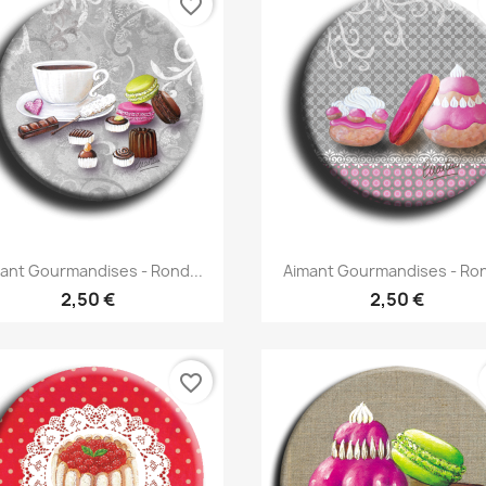
favorite_border
Aperçu rapide
Aperçu rapide


ant Gourmandises - Rond...
Aimant Gourmandises - Ron
2,50 €
2,50 €
favorite_border