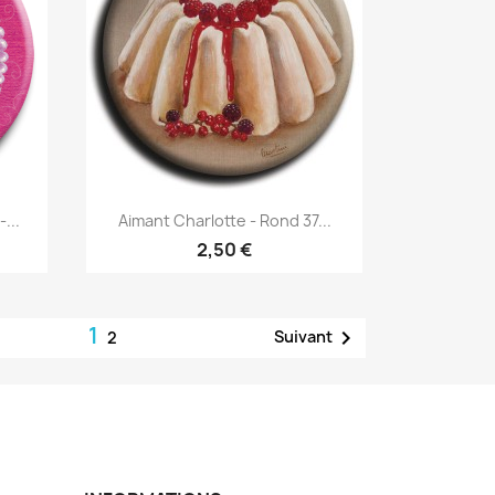
Aperçu rapide

...
Aimant Charlotte - Rond 37...
2,50 €
1

Suivant
2