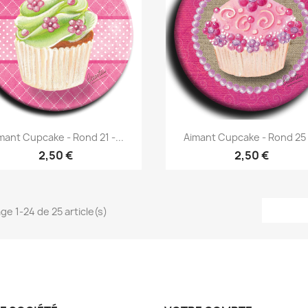
Aperçu rapide
Aperçu rapide


mant Cupcake - Rond 21 -...
Aimant Cupcake - Rond 25 -
2,50 €
2,50 €
ge 1-24 de 25 article(s)