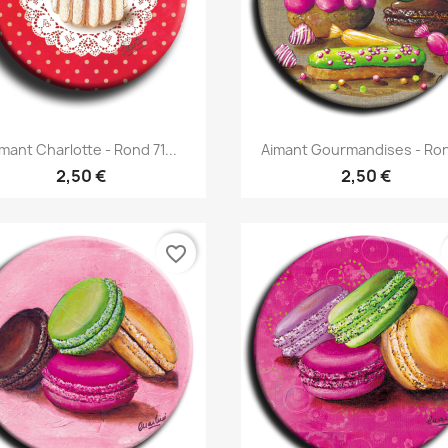
Aperçu rapide
Aperçu rapide


mant Charlotte - Rond 71...
Aimant Gourmandises - Ron
2,50 €
2,50 €
favorite_border