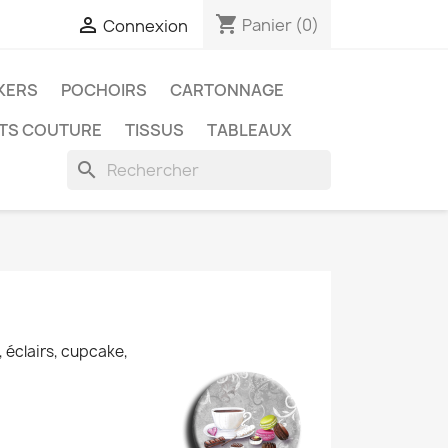
shopping_cart

Panier
(0)
Connexion
KERS
POCHOIRS
CARTONNAGE
ITS COUTURE
TISSUS
TABLEAUX
search
 éclairs, cupcake,