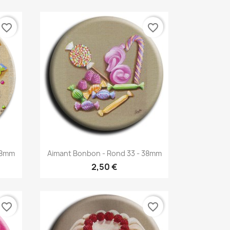
favorite_border
favorite_border
Aperçu rapide

38mm
Aimant Bonbon - Rond 33 - 38mm
2,50 €
favorite_border
favorite_border