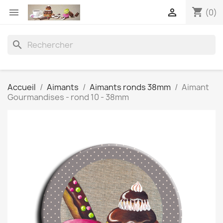
shopping_cart


(0)
search
Accueil
Aimants
Aimants ronds 38mm
Aimant
Gourmandises - rond 10 - 38mm