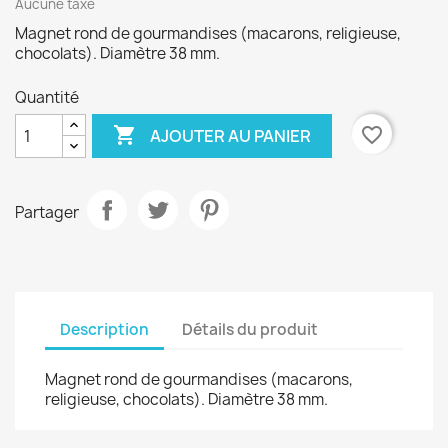
Aucune taxe
Magnet rond de gourmandises (macarons, religieuse,
chocolats). Diamètre 38 mm.
Quantité

favorite_border
AJOUTER AU PANIER
Partager
Description
Détails du produit
Magnet rond de gourmandises (macarons,
religieuse, chocolats). Diamètre 38 mm.