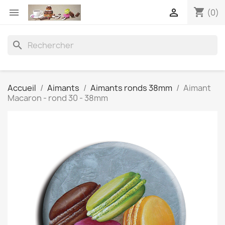
shopping_cart


(0)
search
Accueil
Aimants
Aimants ronds 38mm
Aimant
Macaron - rond 30 - 38mm