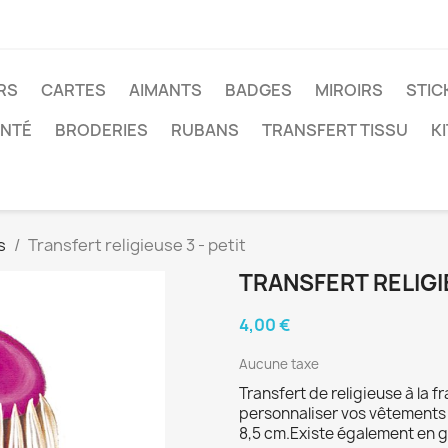
RS
CARTES
AIMANTS
BADGES
MIROIRS
STIC
ANTÉ
BRODERIES
RUBANS
TRANSFERT TISSU
K
s
Transfert religieuse 3 - petit
TRANSFERT RELIGIE
4,00 €
Aucune taxe
Transfert de religieuse à la f
personnaliser vos vêtements 
8,5 cm.Existe également en 