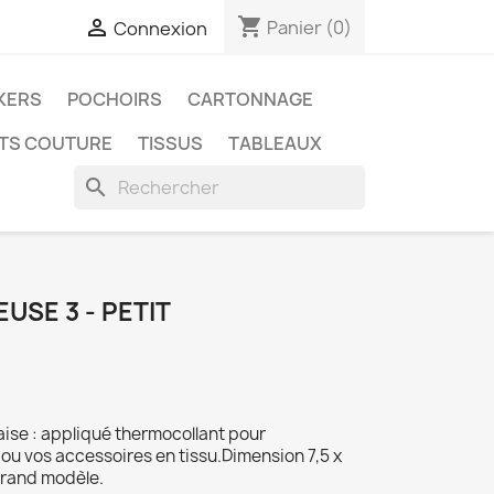
shopping_cart

Panier
(0)
Connexion
KERS
POCHOIRS
CARTONNAGE
ITS COUTURE
TISSUS
TABLEAUX
search
USE 3 - PETIT
raise : appliqué thermocollant pour
ou vos accessoires en tissu.Dimension 7,5 x
grand modèle.