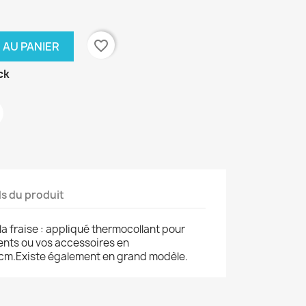
favorite_border
 AU PANIER
ck
ls du produit
 la fraise : appliqué thermocollant pour
ents ou vos accessoires en
5 cm.Existe également en grand modèle.