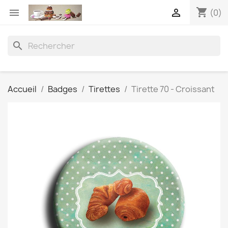
shopping_cart


(0)
search
Accueil
Badges
Tirettes
Tirette 70 - Croissant