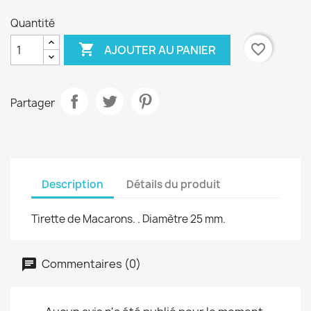
Quantité

favorite_border
AJOUTER AU PANIER
Partager
Description
Détails du produit
Tirette de Macarons. . Diamètre 25 mm.
Commentaires (0)