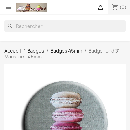
shopping_cart


(0)
search
Accueil
Badges
Badges 45mm
Badge rond 31 -
Macaron - 45mm