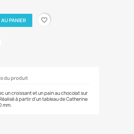
favorite_border
 AU PANIER
ls du produit
c un croissant et un pain au chocolat sur
Réalisé à partir d'un tableau de Catherine
50 mm.