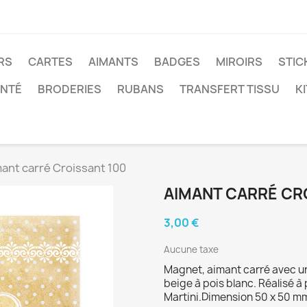
RS
CARTES
AIMANTS
BADGES
MIROIRS
STIC
ANTÉ
BRODERIES
RUBANS
TRANSFERT TISSU
K
ant carré Croissant 100
AIMANT CARRÉ CR
3,00 €
Aucune taxe
Magnet, aimant carré avec un
beige à pois blanc. Réalisé à
Martini.Dimension 50 x 50 m