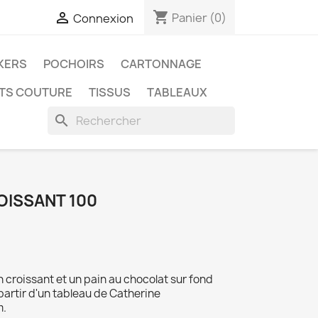
shopping_cart

Panier
(0)
Connexion
KERS
POCHOIRS
CARTONNAGE
ITS COUTURE
TISSUS
TABLEAUX
search
OISSANT 100
 croissant et un pain au chocolat sur fond
 partir d'un tableau de Catherine
m.